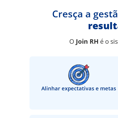
Cresça a gest
resul
O
Join RH
é o s
Alinhar expectativas e metas