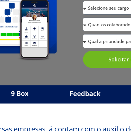
Solicita
rsas empresas já contam com o auxílio 