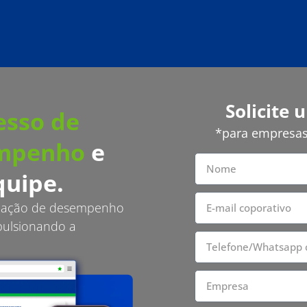
Solicite
esso de
*para empresas 
empenho
e
quipe.
aliação de desempenho
pulsionando a