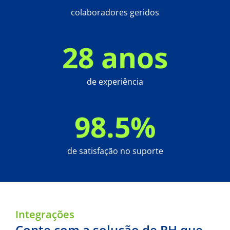
colaboradores geridos
28
 anos
de experiência
98.5
%
de satisfação no suporte
Integrações
Conte com a solução de RH que