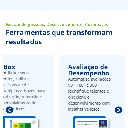
Gestão de pessoas, Desenvolvimento, Automação
Ferramentas que transformam
resultados
Avaliação de
Cargo
Desempenho
Salár
s
e
Automatize avaliações
Estrutur
e
90°, 180° e 360°,
remunera
cazes para
identifique talentos e
distorçõe
tenção e
direcione o
garanta 
o de
desenvolvimento com
em sua po
insights valiosos.