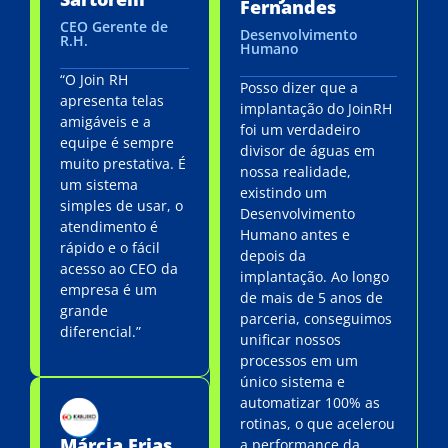
Fernandes
CEO Gerente de
Desenvolvimento
R.H.
Humano
“O Join RH
Posso dizer que a
apresenta telas
implantação do JoinRH
amigáveis e a
foi um verdadeiro
equipe é sempre
divisor de águas em
muito prestativa. É
nossa realidade,
um sistema
existindo um
simples de usar, o
Desenvolvimento
atendimento é
Humano antes e
rápido e o fácil
depois da
acesso ao CEO da
implantação. Ao longo
empresa é um
de mais de 5 anos de
grande
parceria, conseguimos
diferencial.”
unificar nossos
processos em um
único sistema e
automatizar 100% as
rotinas, o que acelerou
Márcia Frias
a performance da