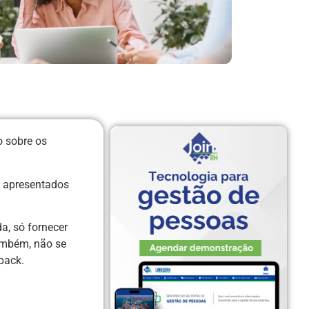
o sobre os
o apresentados
a, só fornecer
Também, não se
back.