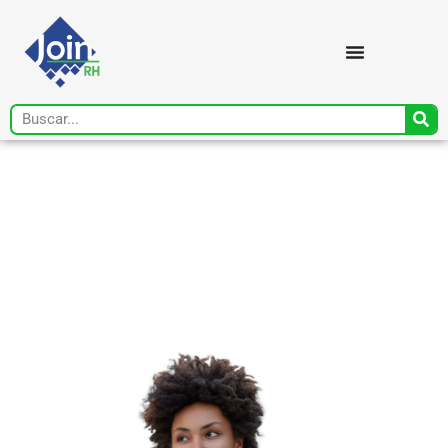
Todo o conteúdo que
seu RH precisa, em um
único lugar!
Artigos, recursos, materiais gratuitos e
ferramentas essenciais.