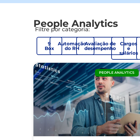
People Analytics
Filtre por categoria:
9
Automação
Avaliação de
Cargos
Box
do RH
desempenho
e
salários
PEOPLE ANALYTICS