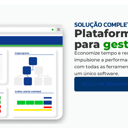
SOLUÇÃO COMPLE
Platafor
para
gest
Economize tempo e rec
impulsione
a performan
com
todas as ferrame
um único software.
SOLICITAR DEMONS