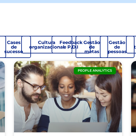
Cases
Cultura
Feedback
Gestão
Gestão
de
organizacional
e P.D.I
de
de
sucesso
metas
pessoas
PEOPLE ANALYTICS