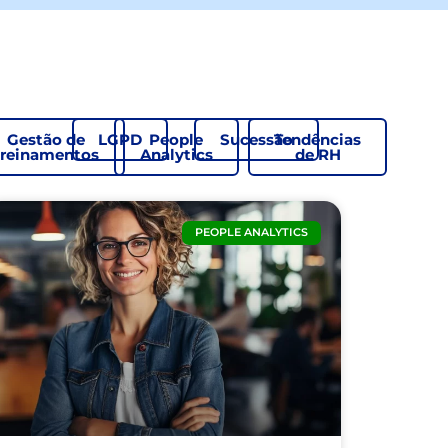
Gestão de
LGPD
People
Sucessão
Tendências
treinamentos
Analytics
de RH
PEOPLE ANALYTICS