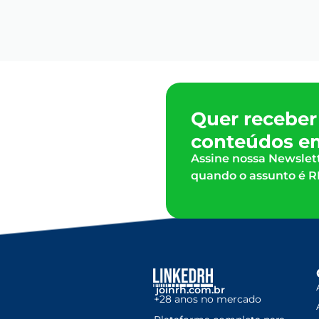
Quer receber
conteúdos e
Assine nossa Newslet
quando o assunto é R
joinrh.com.br
+28 anos no mercado