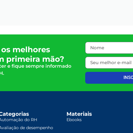
 os melhores
m primeira mão?
ter e fique sempre informado
H.
INS
Categorias
Materiais
Automação do RH
Ebooks
Avaliação de desempenho