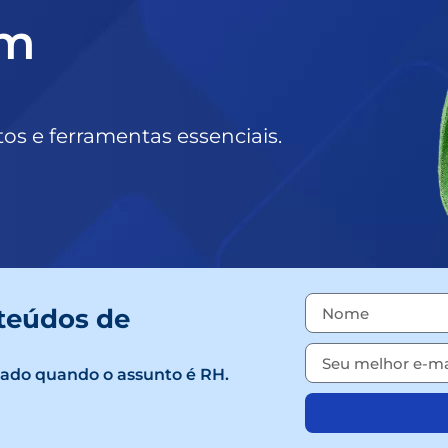
um
itos e ferramentas essenciais.
teúdos de
mado quando o assunto é RH.