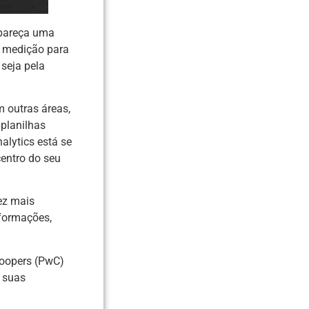
a pareça uma
 medição para
 seja pela
 outras áreas,
planilhas
alytics está se
entro do seu
ez mais
nformações,
Coopers (PwC)
 suas