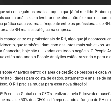
ia que só conseguimos analisar aquilo que já foi medido. Embor
is com a análise sem lembrar que ainda não fizemos nenhuma
 prática cada vez mais frequente entre os profissionais de RH,
 a área de RH mais estratégica na empresa.
 espaço entre os profissionais de RH, algo que já aconteceu em
vimento, que também lidam com assuntos mais subjetivos. As 
 financeira, hoje são utilizadas em todo o negócio. O People An
e estão adotando o People Analytics estão trazendo-o para o c
o People Analytics dentro da área de gestão de pessoas é cada v
er habilidades para coleta de dados, tratamento e análise de i
 isso. O RH precisa mudar para essa nova direção!
 20ª Pesquisa Global com CEO’s, realizada pela Pricewaterhouse
ue mais de 50% dos CEO’s está repensando a função de RH em