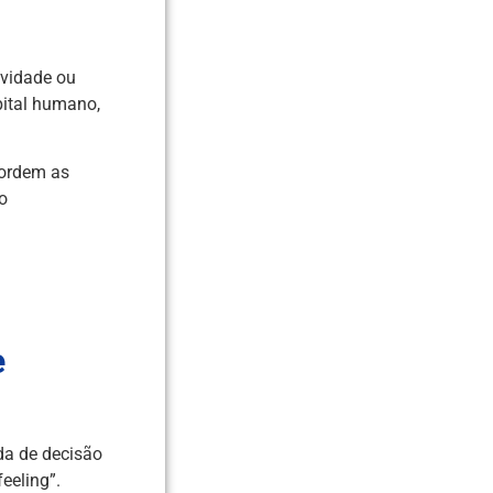
ividade ou
pital humano,
bordem as
o
e
da de decisão
eeling”.