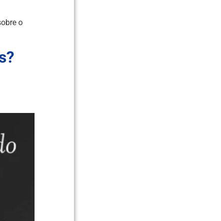
sobre o
s?