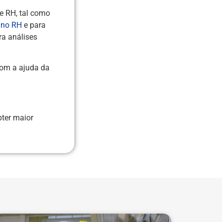
e RH, tal como
 no RH
e para
ra análises
Com a ajuda da
bter maior