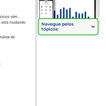
gócios vêm
cs está mudando
Navegue pelos
tópicos:
nálise de
: