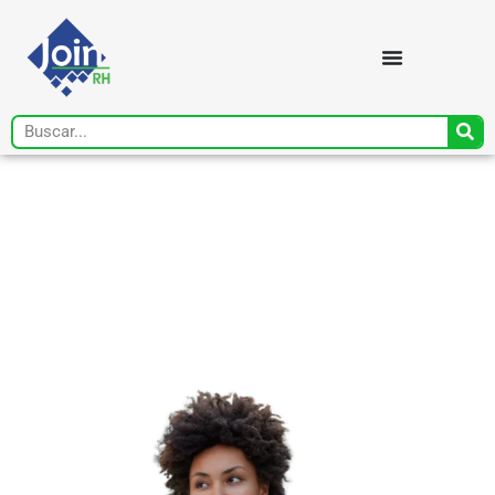
Todo o conteúdo que
seu RH precisa, em um
único lugar!
Artigos, recursos, materiais gratuitos e
ferramentas essenciais.