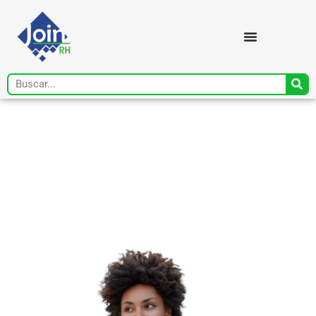
Todo o conteúdo que
seu RH precisa, em um
único lugar!
Artigos, recursos, materiais gratuitos e
ferramentas essenciais.