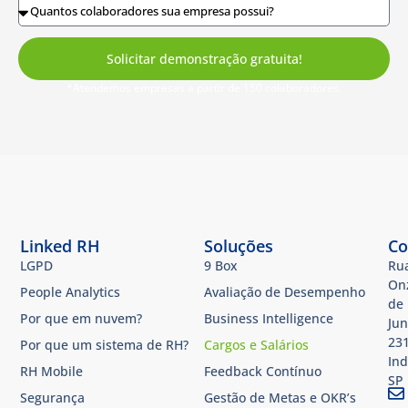
Solicitar demonstração gratuita!
*Atendemos empresas a partir de 150 colaboradores.
Linked RH
Soluções
Co
LGPD
9 Box
Ru
On
People Analytics
Avaliação de Desempenho
de
Por que em nuvem?
Business Intelligence
Jun
231
Por que um sistema de RH?
Cargos e Salários
Ind
RH Mobile
Feedback Contínuo
SP​
Segurança
Gestão de Metas e OKR’s