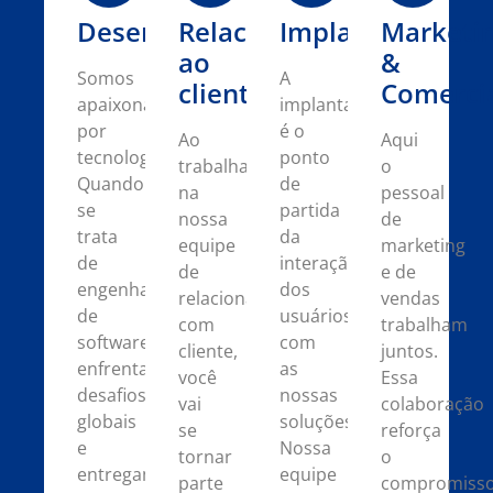
Desenvolvimento
Relacionamento
Implantação
Marketi
ao
&
Somos
A
cliente
Comerci
apaixonados
implantação
por
é o
Ao
Aqui
tecnologia.
ponto
trabalhar
o
Quando
de
na
pessoal
se
partida
nossa
de
trata
da
equipe
marketing
de
interação
de
e de
engenharia
dos
relacionamento
vendas
de
usuários
com
trabalham
software,
com
cliente,
juntos.
enfrentamos
as
você
Essa
desafios
nossas
vai
colaboração
globais
soluções.
se
reforça
e
Nossa
tornar
o
entregamos
equipe
parte
compromiss