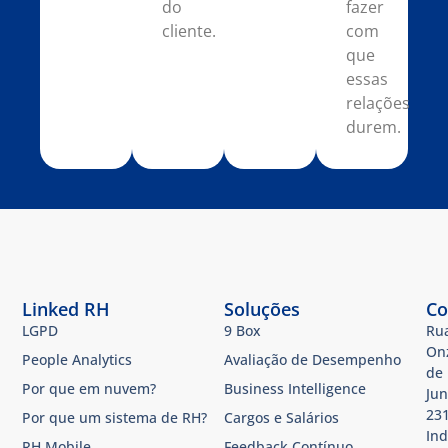
do
fazer
cliente.
com
que
essas
relações
durem.
Linked RH
Soluções
Co
LGPD
9 Box
Ru
On
People Analytics
Avaliação de Desempenho
de
Por que em nuvem?
Business Intelligence
Jun
231
Por que um sistema de RH?
Cargos e Salários
Ind
RH Mobile
Feedback Contínuo