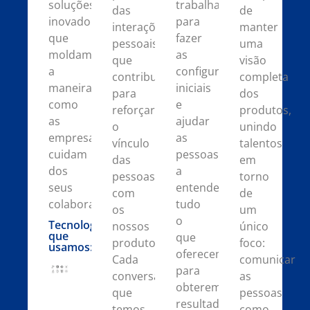
soluções
trabalha
das
de
inovadoras
para
interações
manter
que
fazer
pessoais
uma
moldam
as
que
visão
a
configurações
contribuem
completa
maneira
iniciais
para
dos
como
e
reforçar
produtos,
as
ajudar
o
unindo
empresas
as
vínculo
talentos
cuidam
pessoas
das
em
dos
a
pessoas
torno
seus
entender
com
de
colaboradores.
tudo
os
um
o
Tecnologias
nossos
único
que
que
produtos.
foco:
usamos:
oferecemos
Cada
comunicar
para
conversa
as
obterem
que
pessoas
resultados
temos
como