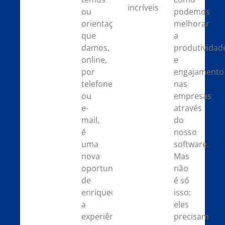
incríveis.
ou
podemos
orientação
melhorar
que
a
damos,
produtividad
online,
e
por
engajamento
telefone
nas
ou
empresas
e-
através
mail,
do
é
nosso
uma
software.
nova
Mas
oportunidade
não
de
é só
enriquecermos
isso:
a
eles
experiência
precisam