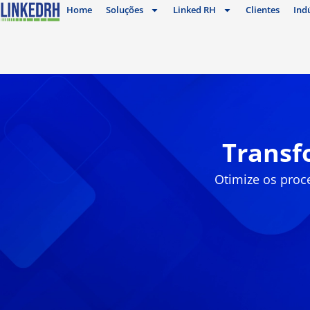
Home
Soluções
Linked RH
Clientes
Ind
Transf
Otimize os proc