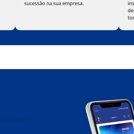
sucessão na sua empresa.
in
de
to
lém do sistema