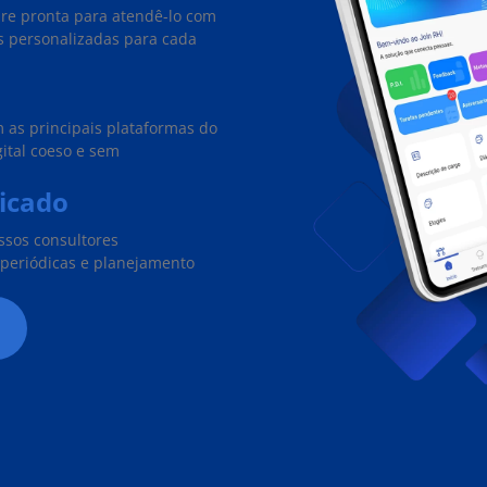
pre pronta para atendê-lo com
s personalizadas para cada
 as principais plataformas do
ital coeso e sem
icado
ssos consultores
periódicas e planejamento