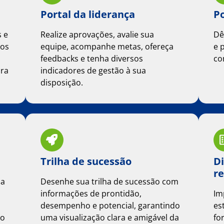
Portal da liderança
Po
s e
Realize aprovações, avalie sua
Dê
dos
equipe, acompanhe metas, ofereça
e 
feedbacks e tenha diversos
co
ira
indicadores de gestão à sua
disposição.
Trilha de sucessão
Di
re
da
Desenhe sua trilha de sucessão com
informações de prontidão,
Im
desempenho e potencial, garantindo
es
do
uma visualização clara e amigável da
fo