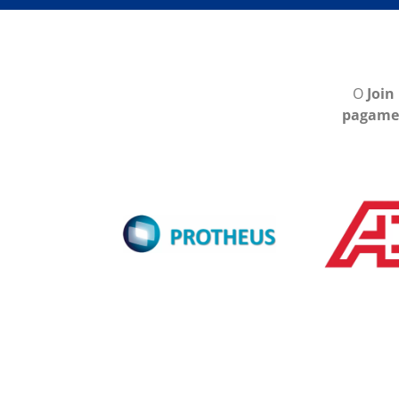
O
Join
pagame