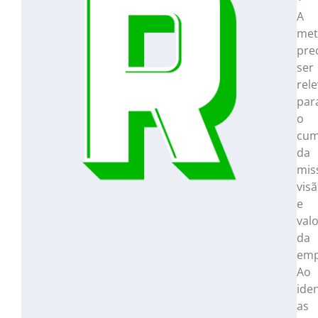
A
met
pre
ser
rel
par
o
cum
da
mis
vis
e
val
da
emp
Ao
iden
as