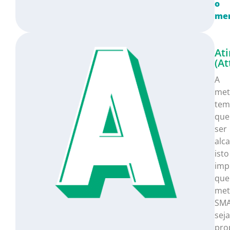
o
men
Ati
(At
A
met
tem
que
ser
alca
isto
imp
que
met
SM
sej
pro