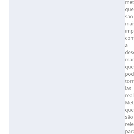
met
que
são
mai
imp
co
a
des
man
que
po
tor
las
real
Met
que
são
rel
par