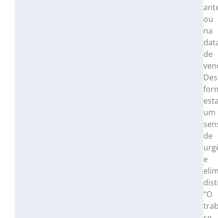
ant
ou
na
dat
de
ven
Des
for
est
um
sen
de
urg
e
eli
dis
“O
tra
se