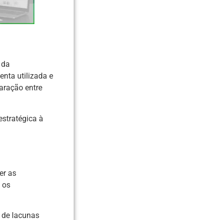
 da
nta utilizada e
aração entre
estratégica à
er as
 os
o de lacunas