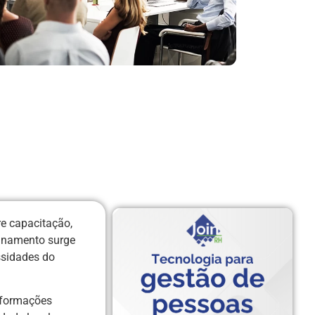
re capacitação,
reinamento surge
ssidades do
nformações