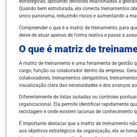
estratégicas, apoiando decisões relacionadas à gest
Quando bem estruturada, ela conecta treinamentos obr
único panorama, reduzindo riscos e aumentando a mat
Compreender o que é a matriz de treinamento, para que
deixe de atuar apenas de forma reativa e passe a assu
O que é matriz de treinam
A matriz de treinamento é uma ferramenta de gestão q
cargo, função ou colaborador dentro da empresa. Geral
colaboradores, treinamentos obrigatórios, treinament
visualização clara das necessidades e dos avanços a
Diferentemente de listas isoladas ou controles pontua
organizacional. Ela permite identificar rapidamente qu
reciclagem e onde existem lacunas de conhecimento
É importante destacar que a matriz de treinamento não
aos objetivos estratégicos da organização, ela se torn