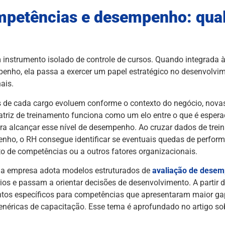
mpetências e desempenho: qual
 instrumento isolado de controle de cursos. Quando integrada 
enho, ela passa a exercer um papel estratégico no desenvolvi
ais.
 de cada cargo evoluem conforme o contexto do negócio, novas
triz de treinamento funciona como um elo entre o que é esper
ra alcançar esse nível de desempenho. Ao cruzar dados de tre
nho, o RH consegue identificar se eventuais quedas de perfor
o de competências ou a outros fatores organizacionais.
o a empresa adota modelos estruturados de
avaliação de dese
ios e passam a orientar decisões de desenvolvimento. A partir 
mentos específicos para competências que apresentaram maior ga
 genéricas de capacitação. Esse tema é aprofundado no artigo s