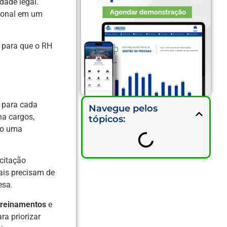
dade legal.
sional em um
l para que o RH
s para cada
Navegue pelos
na cargos,
tópicos:
ndo uma
acitação
uais precisam de
esa.
treinamentos
e
ra priorizar