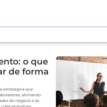
ento: o que
ar de forma
a estratégica que
aboradores, alinhando
ades do negócio e às
ue o RH abandone