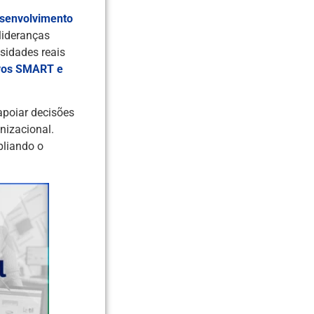
esenvolvimento
lideranças
sidades reais
ivos SMART e
apoiar decisões
nizacional.
pliando o