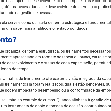
ão de desempenho, desenvolvimento de competências e conformi
igatórios, necessidades de desenvolvimento e evolução profis
uridade da gestão de pessoas.
 ela serve e como utilizá-la de forma estratégica é fundamenta
mir um papel mais analítico e orientado por dados.
ento?
ue organiza, de forma estruturada, os treinamentos necessário
mente apresentada em formato de tabela ou painel, ela relacio
os de desenvolvimento e o status de cada capacitação, permiti
o longo do tempo.
is, a matriz de treinamento oferece uma visão integrada da cap
ais treinamentos já foram realizados, quais estão pendentes, q
 que podem impactar o desempenho ou a conformidade da empr
 se limita ao controle de cursos. Quando alinhada à
gestão de 
a um instrumento de apoio à tomada de decisão, contribuindo pa