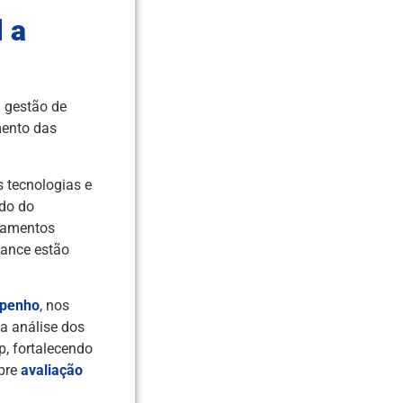
 a
à gestão de
mento das
 tecnologias e
ado do
inamentos
mance estão
mpenho
, nos
da análise dos
p, fortalecendo
obre
avaliação