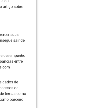
is ou
o artigo sobre
xercer suas
onsegue sair de
s de desempenho
pâncias entre
es com
os dados de
rocessos de
z de temas como
 como parceiro