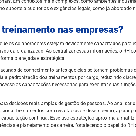
ionais. Em contextos mais complexos, como ambientes industria
 suporte a auditorias e exigências legais, como já abordado n
e treinamento nas empresas?
ir que os colaboradores estejam devidamente capacitados para e
tivos da organização. Ao centralizar essas informações, o RH c
 forma planejada e estratégica.
car lacunas de conhecimento antes que elas se tornem problema
a a padronização dos treinamentos por cargo, reduzindo discre
 acesso às capacitações necessárias para executar suas funçõ
para decisões mais amplas de gestão de pessoas. Ao analisar 
lacionar treinamentos com resultados de desempenho, apoiar p
e capacitação contínua. Esse uso estratégico aproxima a matri
ncias e planejamento de carreira, fortalecendo o papel do RH