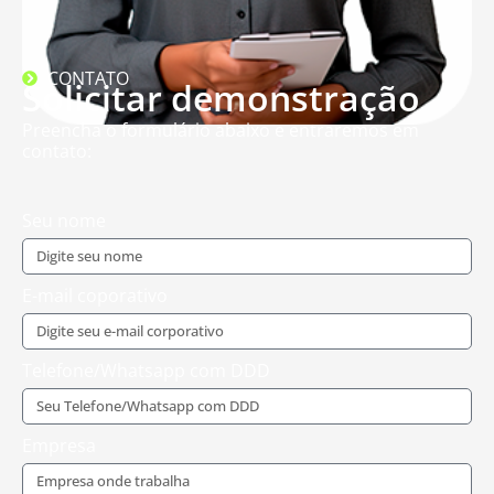
CONTATO
Solicitar demonstração
Preencha o formulário abaixo e entraremos em
contato:
Seu nome
E-mail coporativo
Telefone/Whatsapp com DDD
Empresa