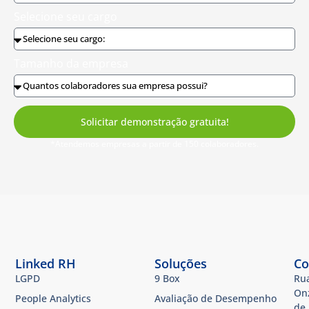
Selecione seu cargo
Tamanho da empresa
Solicitar demonstração gratuita!
*Atendemos empresas a partir de 150 colaboradores.
Linked RH
Soluções
Co
LGPD
9 Box
Ru
On
People Analytics
Avaliação de Desempenho
de