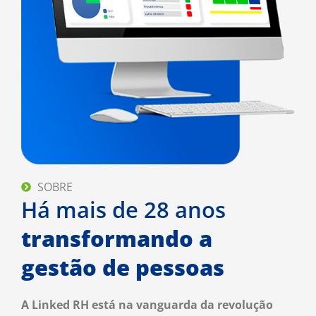
Inteligência artificial
no
Join RH
Transforme o RH com mais eficiência,
qualidade e decisões assertivas
utilizando a nossa I.A.
Saiba mais
SOBRE
Há mais de 28 anos
transformando a
gestão de pessoas
A Linked RH está na vanguarda da revolução