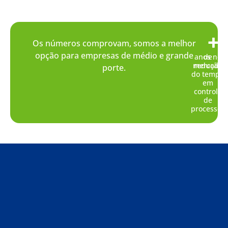
+
+
Os números comprovam, somos a melhor
opção para empresas de médio e grande
anos no
de
mercado
redução
porte.
do tempo
em
controle
de
processos