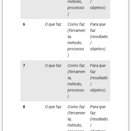
método,
/
processo
objetivo)
)
6
O que faz
Como faz
Para que
(ferramen
faz
ta,
(resultado
método,
/
processo
objetivo)
)
7
O que faz
Como faz
Para que
(ferramen
faz
ta,
(resultado
método,
/
processo
objetivo)
)
8
O que faz
Como faz
Para que
(ferramen
faz
ta,
(resultado
método,
/