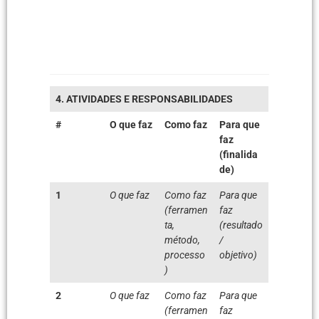
4. ATIVIDADES E RESPONSABILIDADES
#
O que faz
Como faz
Para que
faz
(finalida
de)
1
O que faz
Como faz
Para que
(ferramen
faz
ta,
(resultado
método,
/
processo
objetivo)
)
2
O que faz
Como faz
Para que
(ferramen
faz