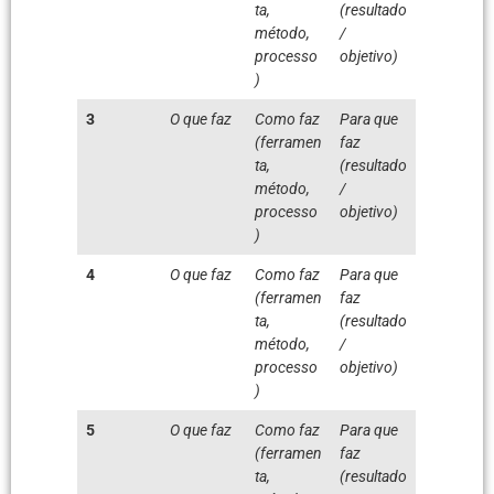
ta,
(resultado
método,
/
processo
objetivo)
)
3
O que faz
Como faz
Para que
(ferramen
faz
ta,
(resultado
método,
/
processo
objetivo)
)
4
O que faz
Como faz
Para que
(ferramen
faz
ta,
(resultado
método,
/
processo
objetivo)
)
5
O que faz
Como faz
Para que
(ferramen
faz
ta,
(resultado