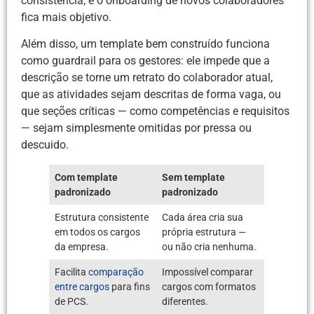
consistência, e o onboarding de novos colaboradores
fica mais objetivo.
Além disso, um template bem construído funciona
como guardrail para os gestores: ele impede que a
descrição se torne um retrato do colaborador atual,
que as atividades sejam descritas de forma vaga, ou
que seções críticas — como competências e requisitos
— sejam simplesmente omitidas por pressa ou
descuido.
Com template
Sem template
padronizado
padronizado
Estrutura consistente
Cada área cria sua
em todos os cargos
própria estrutura —
da empresa.
ou não cria nenhuma.
Facilita
comparação
Impossível comparar
entre cargos
para fins
cargos com formatos
de PCS.
diferentes.