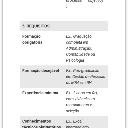
processo
objetivo)
)
5. REQUISITOS
Formação
Ex.: Graduação
obrigatória
completa em
Administração,
Contabilidade ou
Psicologia
Formação desejável
Ex.: Pós-graduação
em Gestão de Pessoas
ou MBA em RH
Experiência mínima
Ex.: 2 anos em RH,
com vivência em
recrutamento e
seleção
Conhecimentos
Ex.: Excel
técnicos obrigatórios
intermediário,