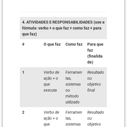
4. ATIVIDADES E RESPONSABILIDADES (use a
fórmula: verbo + o que faz + como faz + para
que faz)
#
O que faz
Como faz
Para que
faz
(finalida
de)
1
Verbo de
Ferramen
Resultado
ação + o
tas,
ou
que
sistemas
objetivo
executa
ou
final
método
utilizado
2
Verbo de
Ferramen
Resultado
ação + o
tas,
ou
que
sistemas
objetivo